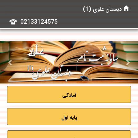
دبستان علوی (1)
02133124575
ious
Next
آمادگی
پایه اول